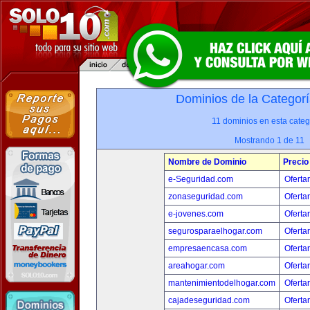
Dominios de la Categorí
11 dominios en esta categ
Mostrando 1 de 11
Nombre de Dominio
Precio
e-Seguridad.com
Oferta
zonaseguridad.com
Oferta
e-jovenes.com
Oferta
segurosparaelhogar.com
Oferta
empresaencasa.com
Oferta
areahogar.com
Oferta
mantenimientodelhogar.com
Oferta
cajadeseguridad.com
Oferta