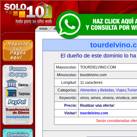
tourdelvino.
El dueño de este dominio lo ha
Mayusculas:
TOURDELVINO.COM
Minusculas:
tourdelvino.com
Longitud:
11 caracteres
Categorias:
Alimentos y Bebidas
,
Viajes,Turi
Keywords:
vinos, wines, vineria, vinoteca, wi
Precio:
Realizar una oferta!
Visitar!
tourdelvino.com
Serán consideradas ofer