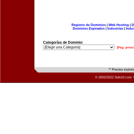
Registro de Dominios
|
Web Hosting
|
D
Dominios Expirados
|
Industrias
|
Indu
Categorías de Dominio:
[Pág. princi
** Precios expre
© 2002/2022 Solo10.com