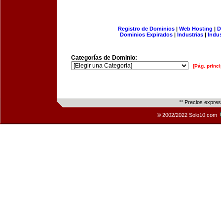
Registro de Dominios
|
Web Hosting
|
D
Dominios Expirados
|
Industrias
|
Indu
Categorías de Dominio:
[Pág. princi
** Precios expre
© 2002/2022 Solo10.com