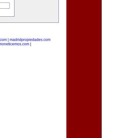
.com
|
madridpropiedades.com
moneticemos.com
|