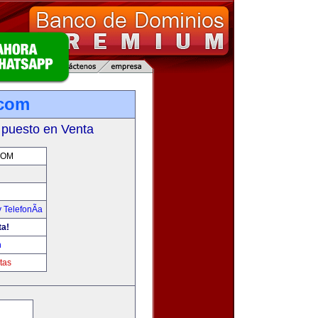
.com
 puesto en Venta
COM
 TelefonÃ­a
ta!
m
tas