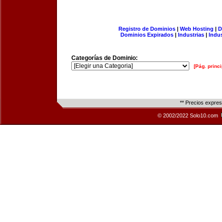
Registro de Dominios
|
Web Hosting
|
D
Dominios Expirados
|
Industrias
|
Indu
Categorías de Dominio:
[Pág. princi
** Precios expre
© 2002/2022 Solo10.com