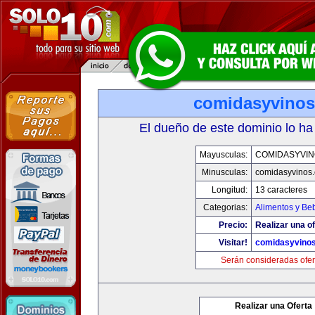
comidasyvino
El dueño de este dominio lo ha
Mayusculas:
COMIDASYVIN
Minusculas:
comidasyvinos
Longitud:
13 caracteres
Categorias:
Alimentos y Be
Precio:
Realizar una of
Visitar!
comidasyvino
Serán consideradas ofer
Realizar una Oferta