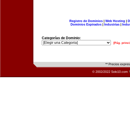
Registro de Dominios
|
Web Hosting
|
D
Dominios Expirados
|
Industrias
|
Indu
Categorías de Dominio:
[Pág. princi
** Precios expre
© 2002/2022 Solo10.com