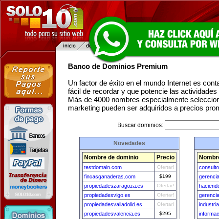
Banco de Dominios Premium
Un factor de éxito en el mundo Internet es con
fácil de recordar y que potencie las actividade
Más de 4000 nombres especialmente seleccion
marketing pueden ser adquiridos a precios pro
Buscar dominios:
Novedades
Nombre de dominio
Precio
Nombre
testdomain.com
Ofertar!
consult
fincasganaderas.com
$199
gerenci
propiedadeszaragoza.es
Ofertar!
haciend
propiedadesvigo.es
Ofertar!
gerenci
propiedadesvalladolid.es
Ofertar!
industri
propiedadesvalencia.es
$295
informa