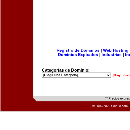
Registro de Dominios
|
Web Hosting
Dominios Expirados
|
Industrias
|
In
Categorías de Dominio:
[Pág. princi
** Precios expre
© 2002/2022 Solo10.com