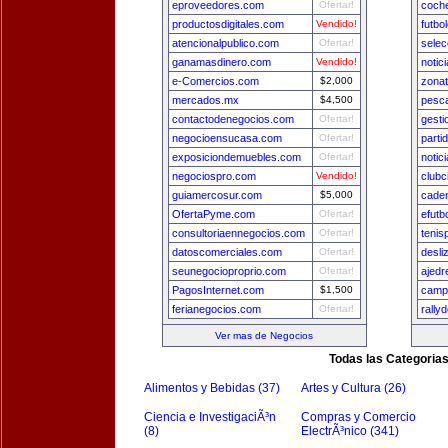
eproveedores.com
Ofertar!
coch
productosdigitales.com
Vendido!
futbo
atencionalpublico.com
Ofertar!
sele
ganamasdinero.com
Vendido!
notic
e-Comercios.com
$2,000
zona
mercados.mx
$4,500
pesca
contactodenegocios.com
Ofertar!
gest
negocioensucasa.com
Ofertar!
parti
exposiciondemuebles.com
Ofertar!
notic
negociospro.com
Vendido!
clubc
guiamercosur.com
$5,000
cade
OfertaPyme.com
Ofertar!
efutb
consultoriaennegocios.com
Ofertar!
tenis
datoscomerciales.com
Ofertar!
desli
seunegocioproprio.com
Ofertar!
ajedr
PagosInternet.com
$1,500
camp
ferianegocios.com
Ofertar!
rally
Ver mas de Negocios
Todas las Categoria
Alimentos y Bebidas (37)
Artes y Cultura (26)
Ciencia e InvestigaciÃ³n
Compras y Comercio
(8)
ElectrÃ³nico (341)