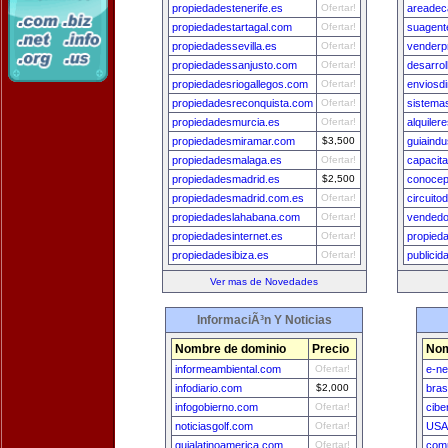
propiedadestenerife.es
Ofertar!
areadec
propiedadestartagal.com
Ofertar!
suagent
propiedadessevilla.es
Ofertar!
venderp
propiedadessanjusto.com
Ofertar!
desarrol
propiedadesriogallegos.com
Ofertar!
enviosd
propiedadesreconquista.com
Ofertar!
sistema
propiedadesmurcia.es
Ofertar!
alquile
propiedadesmiramar.com
$3,500
guiaindu
propiedadesmalaga.es
Ofertar!
capacit
propiedadesmadrid.es
$2,500
conocep
propiedadesmadrid.com.es
Ofertar!
circuit
propiedadeslahabana.com
Ofertar!
vendedo
propiedadesinternet.es
Ofertar!
propied
propiedadesibiza.es
Ofertar!
publici
Ver mas de Novedades
InformaciÃ³n Y Noticias
Nombre de dominio
Precio
Nom
informeambiental.com
Ofertar!
e-n
infodiario.com
$2,000
bras
infogobierno.com
Ofertar!
cibe
noticiasgolf.com
Ofertar!
USA
guialatinoamerica.com
Ofertar!
comu