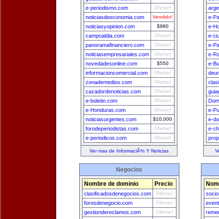
e-periodismo.com
Ofertar!
arge
noticiasdeeconomia.com
Vendido!
e-Pa
noticiasyopinion.com
$980
e-H
campoaldia.com
Ofertar!
e-ci
panoramafinanciero.com
Ofertar!
e-P
noticiasempresariales.com
Ofertar!
e-Ra
novedadesonline.com
$550
e-B
informacioncomercial.com
Ofertar!
deu
zonademedios.com
Ofertar!
clas
cazadordenoticias.com
Ofertar!
guia
e-boletin.com
Ofertar!
Dom
e-Honduras.com
Ofertar!
e-Pu
noticiasurgentes.com
$10,000
e-do
forodeperiodistas.com
Ofertar!
e-ch
e-periodicos.com
Ofertar!
prop
Ver mas de InformaciÃ³n Y Noticias
V
Negocios
Nombre de dominio
Precio
Nomb
clasificadosdenegocios.com
Ofertar!
socio
forosdenegocio.com
Ofertar!
even
gestiondereclamos.com
Ofertar!
remer