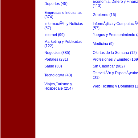
Economia, Dinero y Finan
Deportes (45)
(113)
Empresas e Industrias
Gobierno (16)
(374)
InformaciÃ³n y Noticias
InformÃ¡tica y ComputaciÃ
(57)
(57)
Internet (99)
Juegos y Entretenimiento (
Marketing y Publicidad
Medicina (9)
(122)
Negocios (385)
Ofertas de la Semana (12)
Portales (231)
Profesiones y Empleo (169
Salud (30)
Sin Clasificar (982)
TelevisiÃ³n y EspectÃ¡culo
TecnologÃ­a (43)
(33)
Viajes,Turismo y
Web Hosting y Dominios (
Hospedaje (254)